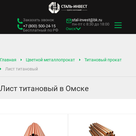
Заказать звонок
stal-invest@bk.ru
пн-пт с 8:30 до 18:00
+7 (800)
500-24-15
Омск
Бесплатный по РФ
Главная
Цветной металлопрокат
Титановый прокат
Лист титановый
Лист титановый в Омске