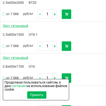
2.5х600х2000
ВТ20
руб/
кг
от 7 088
Лист титановый
2.5х800х1500
ОТ4-1
руб/
кг
от 7 088
Лист титановый
2.8х600х1700
ОТ4
руб/
кг
от 7 088
Продолжая пользоваться сайтом, я
даю
согласие
на использование файлов
cookie.
Лист титановый
Принять
2.8х800х2000
ОТ4